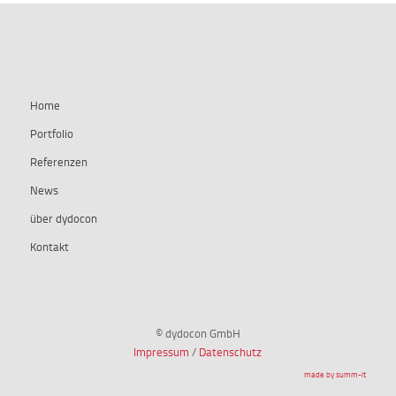
summ-it.de
Home
Portfolio
Referenzen
News
über dydocon
Kontakt
© dydocon GmbH
Impressum
/
Datenschutz
made by summ-it