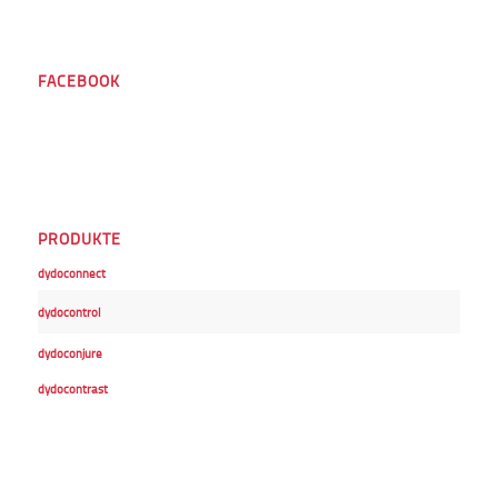
FACEBOOK
PRODUKTE
dydoconnect
dydocontrol
dydoconjure
dydocontrast