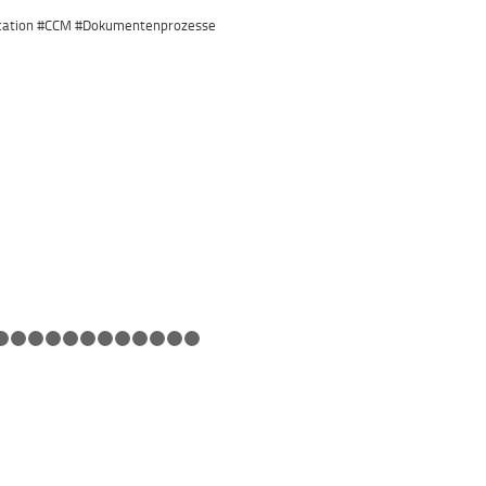
ation #CCM #Dokumentenprozesse
1
2
3
4
5
6
7
8
9
10
11
12
13