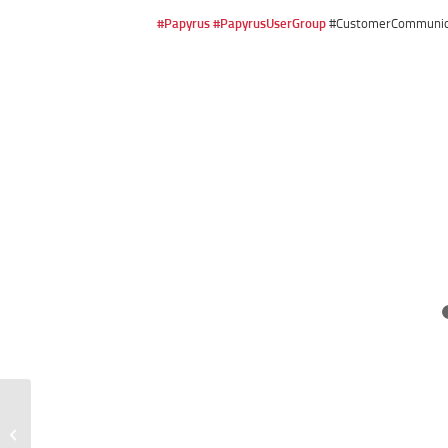
#Papyrus
#PapyrusUserGroup
#CustomerCommunic
dydocon ist auch 2026
kununu Top Company!