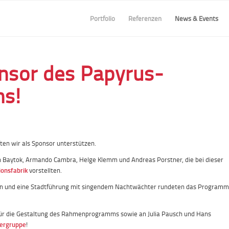
Portfolio
Referenzen
News & Events
nsor des Papyrus-
ns!
ten wir als Sponsor unterstützen.
 Baytok, Armando Cambra, Helge Klemm und Andreas Porstner, die bei dieser
ionsfabrik
vorstellten.
rn und eine Stadtführung mit singendem Nachtwächter rundeten das Programm
für die Gestaltung des Rahmenprogramms sowie an Julia Pausch und Hans
ergruppe
!