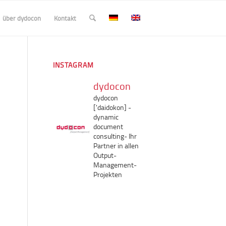
über dydocon
Kontakt
INSTAGRAM
dydocon
dydocon
['daidokon]
-
dynamic
document
consulting-
Ihr
Partner in allen
Output-
Management-
Projekten