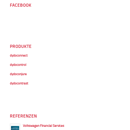
FACEBOOK
PRODUKTE
dydoconnect
dydocontrol
dydoconjure
dydocontrast
REFERENZEN
Volkswagen Financial Services