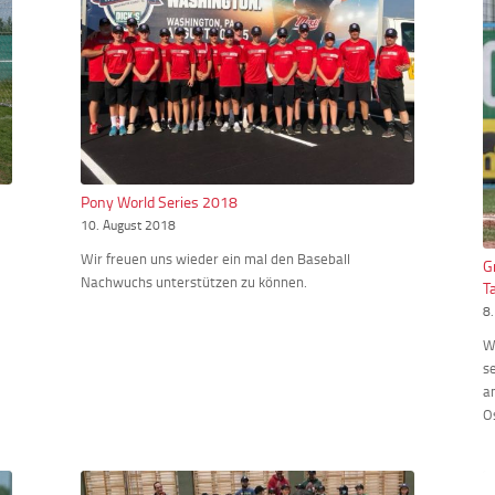
Pony World Series 2018
10. August 2018
Wir freuen uns wieder ein mal den Baseball
G
Nachwuchs unterstützen zu können.
T
8
W
s
a
O