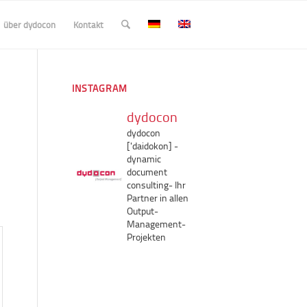
über dydocon
Kontakt
INSTAGRAM
dydocon
dydocon
['daidokon]
-
dynamic
document
consulting-
Ihr
Partner in allen
Output-
Management-
Projekten