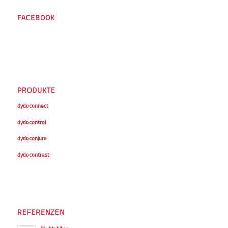
FACEBOOK
PRODUKTE
dydoconnect
dydocontrol
dydoconjure
dydocontrast
REFERENZEN