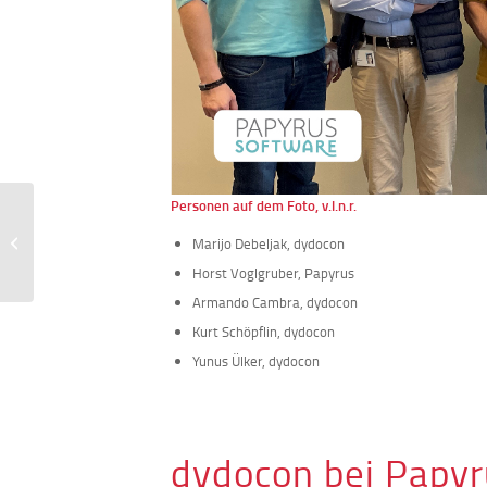
Personen auf dem Foto, v.l.n.r.
dydocon stärkt
Mitarbeitergesundheit
Marijo Debeljak, dydocon
und -bindung durch
Horst Voglgruber, Papyrus
BusinessBike-Leasi...
Armando Cambra, dydocon
Kurt Schöpflin, dydocon
Yunus Ülker, dydocon
dydocon bei Papyr