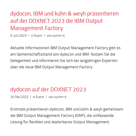
dydocon, IBM und kühn & weyh präsentieren
auf der DOXNET 2023 die IBM Output
Management Factory
/
/
6. Juni 2023
in
Event
von
summ-it
Aktuelle Informationen IBM Output Management Factory gibt es
am Gemeinschaftsstand von dydocon und IBM. Nutzen Sie die
Gelegenheit und informieren Sie sich bei langjährigen Experten
über die neue IBM Output Management Factory.
dydocon auf der DOXNET 2023
/
/
25. Mai 2023
in
Event
von
summ-it
Erstmals präsentieren dydocon, IBM und kühn & weyh gemeinsam
die IBM Output Management Factory (OMF), die umfassende
Lösung für flexibles und skalierbares Output Management.