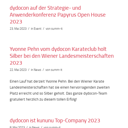
dydocon auf der Strategie- und
Anwenderkonferenz Papyrus Open House
2023
/
/
23. Mai 2023
in
Event
von
summ-it
Yvonne Pehn vom dydocon Karateclub holt
Silber bei den Wiener Landesmeisterschaften
2023
/
/
22. Mai 2023
in
News
von
summ-it
Einen Lauf hat derzeit Yvonne Pehn: Bei den Wiener Karate
Landesmeisterschaften hat sie einen hervorragenden zweiten
Platz erreicht und so Silber geholt. Das ganze dydocon-Team
gratuliert herzlich zu diesem tollen Erfolg!
dydocon ist kununu Top-Company 2023
/
/
8. Mai 2023
in
News
von
summ-it