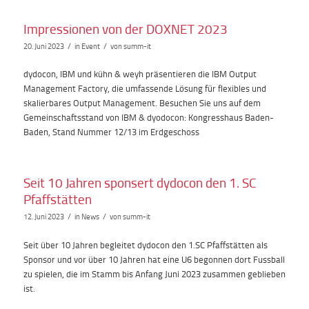
Impressionen von der DOXNET 2023
/
/
20. Juni 2023
in
Event
von
summ-it
dydocon, IBM und kühn & weyh präsentieren die IBM Output
Management Factory, die umfassende Lösung für flexibles und
skalierbares Output Management. Besuchen Sie uns auf dem
Gemeinschaftsstand von IBM & dyodocon: Kongresshaus Baden-
Baden, Stand Nummer 12/13 im Erdgeschoss
Seit 10 Jahren sponsert dydocon den 1. SC
Pfaffstätten
/
/
12. Juni 2023
in
News
von
summ-it
Seit über 10 Jahren begleitet dydocon den 1.SC Pfaffstätten als
Sponsor und vor über 10 Jahren hat eine U6 begonnen dort Fussball
zu spielen, die im Stamm bis Anfang Juni 2023 zusammen geblieben
ist.