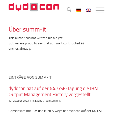
Über
summ-it
This author has not written his bio yet.
But we are proud to say that
summ-it
contributed 92
entries already.
EINTRÄGE VON SUMM-IT
dydocon hat auf der 64. GSE-Tagung die IBM
Output Management Factory vorgestellt
/
/
13. Oktober 2023
in
Event
von
summ-it
Gemeinsam mit IBM und kühn & weyh hat dydocon auf der 64. GSE-