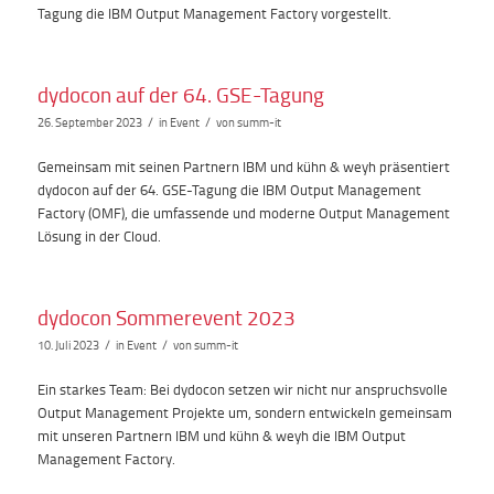
Tagung die IBM Output Management Factory vorgestellt.
dydocon auf der 64. GSE-Tagung
/
/
26. September 2023
in
Event
von
summ-it
Gemeinsam mit seinen Partnern IBM und kühn & weyh präsentiert
dydocon auf der 64. GSE-Tagung die IBM Output Management
Factory (OMF), die umfassende und moderne Output Management
Lösung in der Cloud.
dydocon Sommerevent 2023
/
/
10. Juli 2023
in
Event
von
summ-it
Ein starkes Team: Bei dydocon setzen wir nicht nur anspruchsvolle
Output Management Projekte um, sondern entwickeln gemeinsam
mit unseren Partnern IBM und kühn & weyh die IBM Output
Management Factory.